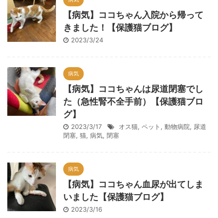
【病気】ココちゃん入院から帰って
きました！【保護猫ブログ】
2023/3/24
病気
【病気】ココちゃんは尿道閉塞でし
た（急性腎不全手前）【保護猫ブロ
グ】
2023/3/17
オス猫
,
ペット
,
動物病院
,
尿道
閉塞
,
猫
,
病気
,
閉塞
病気
【病気】ココちゃん血尿が出てしま
いました【保護猫ブログ】
2023/3/16