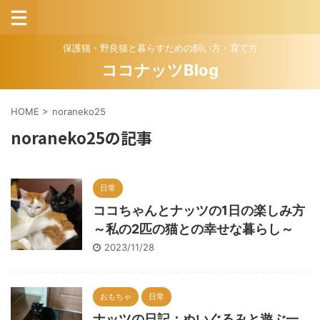
保護猫・野良猫と暮らすための飼い方・育て方
ココナッツBlog
HOME
>
noraneko25
noraneko25の記事
日常
ココちゃんとナッツの1日の楽しみ方
～私の2匹の猫との幸せな暮らし～
2023/11/28
おもちゃ
日常
ナッツの日記：ぬいぐるみと遊ぶ一